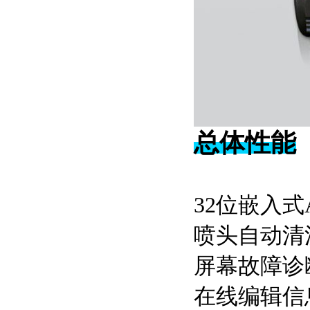
总体性能
32位嵌
喷头自
屏幕故
在线编辑