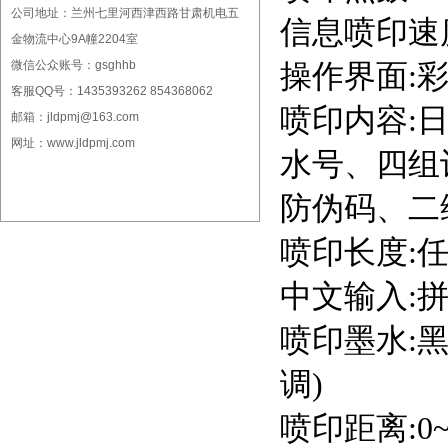
公司地址：兰州七里河西津西路甘肃机电五
信息喷印速度:
金物流中心9A幢2204室
操作界面:
微信公众账号：gsghhb
客服QQ号：1435393262 854368062
喷印内容:
邮箱：jldpmj@163.com
网址：
www.jldpmj.com
水号、四组
防伪码、二
喷印长度:
中文输入:
喷印墨水:黑
调)
喷印距离:0~