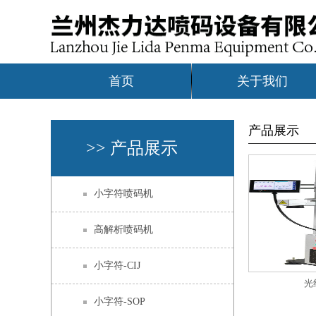
首页
关于我们
产品展示
>> 产品展示
小字符喷码机
高解析喷码机
小字符-CIJ
光
小字符-SOP